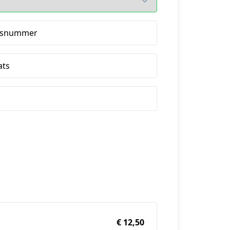
isnummer
ats
€ 12,50