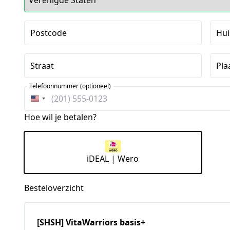
Postcode
Hu
Straat
Pla
Telefoonnummer (optioneel)
Verenigde
Staten
Hoe wil je betalen?
+1
iDEAL | Wero
Besteloverzicht
[SHSH] VitaWarriors basis+