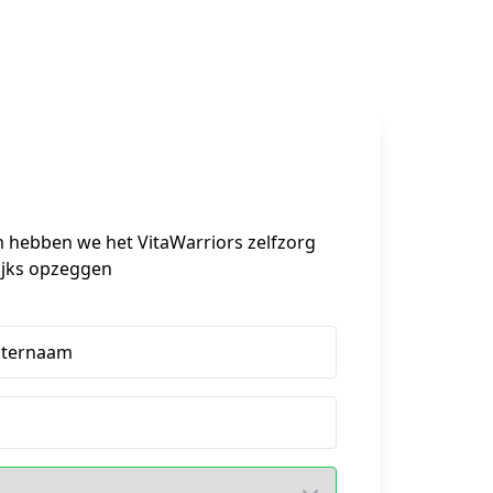
om hebben we het VitaWarriors zelfzorg 
ijks opzeggen
hternaam