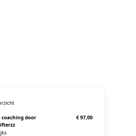
erzicht
 coaching door
€ 97,00
fterzz
jks