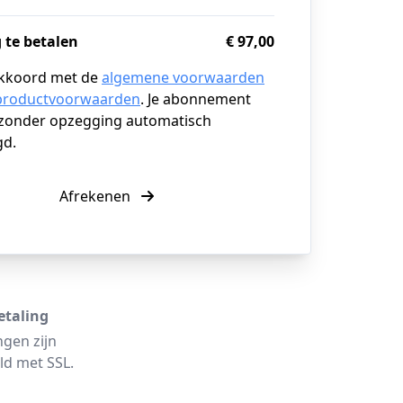
 te betalen
€ 97,00
akkoord met de
algemene voorwaarden
productvoorwaarden
. Je abonnement
zonder opzegging automatisch
gd.
Afrekenen
etaling
ngen zijn
ld met SSL.