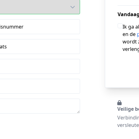
Vandaag
isnummer
Ik ga 
en de
wordt 
ats
verlen
Veilige b
Verbindi
versleute