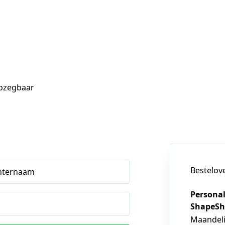
opzegbaar
Bestelov
hternaam
Personal
ShapeShi
Maandeli