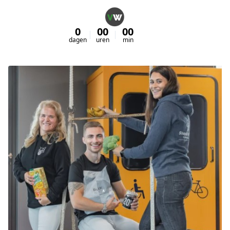
0
00
00
00
dagen
uren
min
sec