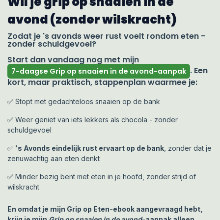
Wil je grip op snaaien in de
avond (zonder wilskracht)
Zodat je 's avonds weer rust voelt rondom eten -
zonder schuldgevoel?
Start dan vandaag nog met mijn
. Een
7-daagse Grip op snaaien in de avond-aanpak
kort, maar praktisch, stappenplan waarmee je:
✅ Stopt met gedachteloos snaaien op de bank
✅ Weer geniet van iets lekkers als chocola - zonder
schuldgevoel
✅
's Avonds eindelijk rust ervaart op de bank
, zonder dat je
zenuwachtig aan eten denkt
✅ Minder bezig bent met eten in je hoofd, zonder strijd of
wilskracht
En omdat je mijn Grip op Eten-ebook aangevraagd hebt,
krijg je mijn
Grip op snaaien in de avond
-aanpak alleen